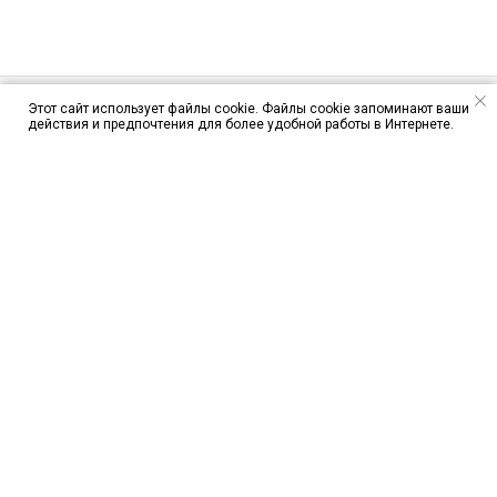
Этот сайт использует файлы cookie. Файлы cookie запоминают ваши
действия и предпочтения для более удобной работы в Интернете.
ЦЕНЫ
ЯК-52
CESSNA 172S
ПАРАПЛАН
ПРЫЖКИ С ПАРАШЮТОМ
Отзывы о полётах и
прыжках с парашютом