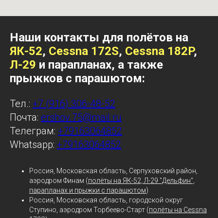
Наши контакты для полётов на
ЯК-52
,
Cessna 172S
,
Cessna 182P
,
Л-29
и парапланах, а также
прыжков с парашютом:
Тел.:
+7 (916) 306-48-52
Почта:
ershov.75@mail.ru
Телеграм:
+79163064852
Whatsapp:
+79163064852
Россия, Московская область, Серпуховский район,
аэродром Финам (
полёты на ЯК-52, Л-29 "Дельфин",
парапланах и прыжки с парашютом
)
Россия, Московская область, городской округ
Ступино, аэродром Торбеево-Старт (
полёты на Cessna