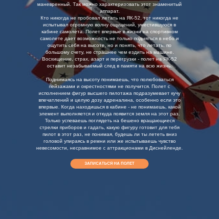
маневренный. Так можно характеризовать этот знаменитый
аппарат.
Кто никогда не пробовал летать на ЯК-52, тот никогда не
испытывал огромную волну ощущений, уместившуюся в
кабине самолета. Полет впервые в жизни на спортивном
самолете дает возможность не только подняться в небо и
ощутить себя на высоте, но и понять, что летать, по
большому счету, не страшнее чем ездить на машине.
Восхищение, страх, азарт и перегрузки - полет на ЯК-52
оставит незабываемый след в памяти на всю жизнь.
Поднимаясь на высоту понимаешь, что полюбоваться
пейзажами и окрестностями не получится. Полет с
исполнением фигур высшего пилотажа подразумевает кучу
впечатлений и целую дозу адреналина, особенно если это
впервые. Когда находишься в кабине - не понимаешь, какой
элемент выполняется и откуда появится земля на этот раз.
Только успеваешь поглядеть на бешено вращающиеся
стрелки приборов и гадать, какую фигуру готовит для тебя
пилот в этот раз, не понимая, будешь ли ты лететь вниз
головой упираясь в ремни или же испытываешь чувство
невесомости, несравнимое с аттракционами в Диснейленде.
ЗАПИСАТЬСЯ НА ПОЛЕТ