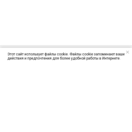
Этот сайт использует файлы cookie. Файлы cookie запоминают ваши
действия и предпочтения для более удобной работы в Интернете.
ЦЕНЫ
ЯК-52
CESSNA 172S
ПАРАПЛАН
ПРЫЖКИ С ПАРАШЮТОМ
Отзывы о полётах и