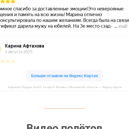
Аэроклуб Подари полёт! на карте Москвы и Московской области — Яндекс Карты
Видео полётов