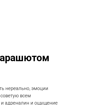
 парашютом
ть нереально, эмоции
о советую всем
а, и адреналин и ощущение