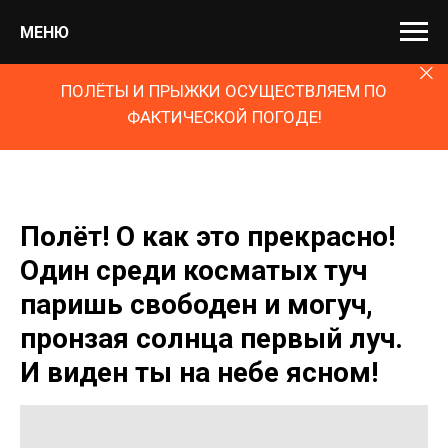
МЕНЮ
ПОЛЁТЫ И ПРЫЖКИ ОСУЩЕСТВЛЯЕМ ПО
ФАКТИЧЕСКОЙ ПОГОДЕ!
Полёт! О как это прекрасно!
Один среди косматых туч
паришь свободен и могуч,
пронзая солнца первый луч.
И виден ты на небе ясном!