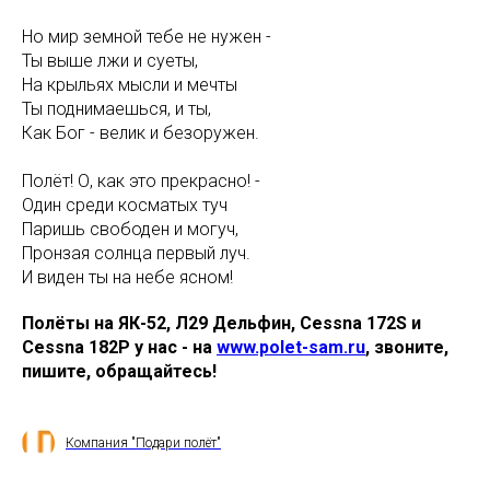
Но мир земной тебе не нужен -
Ты выше лжи и суеты,
На крыльях мысли и мечты
Ты поднимаешься, и ты,
Как Бог - велик и безоружен.
Полёт! О, как это прекрасно! -
Один среди косматых туч
Паришь свободен и могуч,
Пронзая солнца первый луч.
И виден ты на небе ясном!
Полёты на ЯК-52, Л29 Дельфин, Cessna 172S и
Cessna 182P у нас - на
www.polet-sam.ru
, звоните,
пишите, обращайтесь!
Компания "Подари полёт"