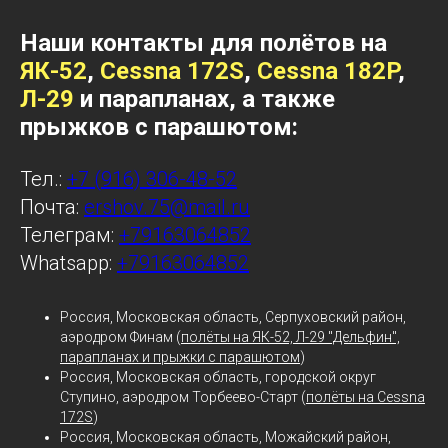
Наши контакты для полётов на
ЯК-52
,
Cessna 172S
,
Cessna 182P
,
Л-29
и парапланах, а также
прыжков с парашютом:
Тел.:
+7 (916) 306-48-52
Почта:
ershov.75@mail.ru
Телеграм:
+79163064852
Whatsapp:
+79163064852
Россия, Московская область, Серпуховский район,
аэродром Финам (
полёты на ЯК-52, Л-29 "Дельфин",
парапланах и прыжки с парашютом
)
Россия, Московская область, городской округ
Ступино, аэродром Торбеево-Старт (
полёты на Cessna
172S
)
Россия, Московская область, Можайский район,